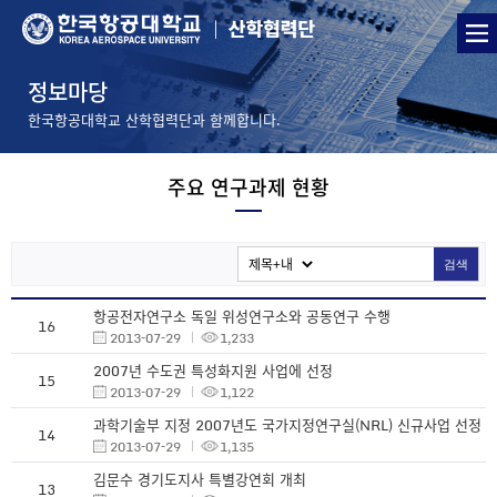
정보마당
한국항공대학교 산학협력단과 함께합니다.
주요 연구과제 현황
검색
항공전자연구소 독일 위성연구소와 공동연구 수행
16
2013-07-29
1,233
2007년 수도권 특성화지원 사업에 선정
15
2013-07-29
1,122
과학기술부 지정 2007년도 국가지정연구실(NRL) 신규사업 선정
14
2013-07-29
1,135
김문수 경기도지사 특별강연회 개최
13