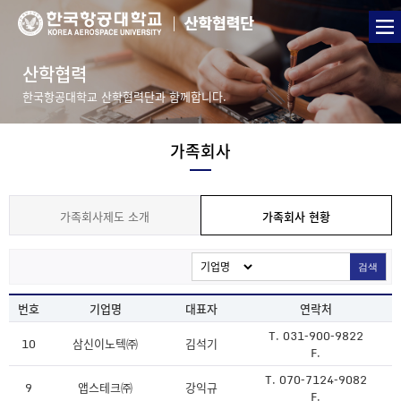
산학협력
한국항공대학교 산학협력단과 함께합니다.
가족회사
가족회사제도 소개
가족회사 현황
검색
번호
기업명
대표자
연락처
T. 031-900-9822
10
삼신이노텍㈜
김석기
F.
T. 070-7124-9082
9
앱스테크㈜
강익규
F.