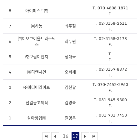
T. 070-4808-1871
8
아이피스트㈜
F.
T. 02-3158-2611
7
㈜하농
최주철
F.
㈜이오브이울트라소닉
T. 02-3158-3178
6
최두원
스
F.
T.
5
㈜보림이엔지
성대국
F.
T. 02-3159-8872
4
㈜디앤샤인
오희재
F.
T. 070-7452-2963
3
㈜미디어라이프
김찬팔
F.
T. 031-945-9300
2
선일금고제작
김영숙
F.
T. 031-931-7453
1
삼아항업㈜
길영옥
F.
16
17