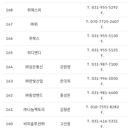
T. 031-955-5292
168
위에스피
F.
T. 070-7725-2607
167
㈜위
F.
T. 031-955-5130
166
위북스
F.
T. 031-955-5125
165
위디앤디
F.
T. 031-987-7100
164
㈜삼은통신
강원영
F.
T. 031-996-2050
163
㈜한빛산업
한국희
F.
T. 031-981-6400
162
㈜동양벤드
홍성돈
F.
T. 010-7591-8282
161
㈜나눔팩토리
김형준
F.
T. 031-416-5331
160
비피솔루션㈜
고선웅
F.