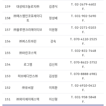
T. 02-2679-4602
159
대성테크놀로지㈜
김경식
F.
㈜에스엠인코포레이디
T. 031-902-5690
158
정성배
트
F.
T. 02-2271-0103
157
㈜블루엔크리에이티브
이원형
F.
T. 070-4110-2525
156
㈜퍼스트마린
강숙
F.
T. 032-831-7448
155
㈜마린코스텍
F.
T. 070-8622-3752
154
로그엠
김신희
F.
T. 070-8888-6981
153
허브메디언스㈜
김성원
F.
T. 02-6910-0412
152
㈜유씨알
이희환
F.
T. 031-958-5848
151
㈜와이제이에스텍
이신형
F.