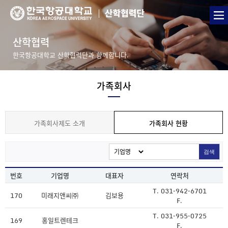
산학협력
한국항공대학교 산학협력단과 함께합니다.
가족회사
가족회사제도 소개
가족회사 현황
검색
번호
기업명
대표자
연락처
T. 031-942-6701
170
미래지앤씨㈜
김보용
F.
T. 031-955-0725
169
홍일트렌테크
F.