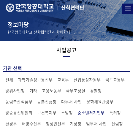
정보마당
한국항공대학교 산학협력단과 함께합니다.
사업공고
기관 선택
전체
과학기술정보통신부
교육부
산업통상자원부
국토교통부
방위사업청
기타
고용노동부
국무조정실
경찰청
농림축산식품부
농촌진흥청
다부처 사업
문화체육관광부
방송통신위원회
보건복지부
소방청
중소벤처기업부
특허청
환경부
해양수산부
행정안전부
기상청
범부처 사업
산림청