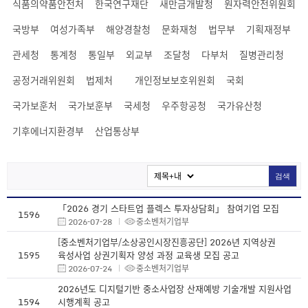
식품의약품안전처
한국연구재단
새만금개발청
원자력안전위원회
국방부
여성가족부
해양경찰청
문화재청
법무부
기획재정부
관세청
통계청
통일부
외교부
조달청
다부처
질병관리청
공정거래위원회
법제처
개인정보보호위원회
국회
국가보훈처
국가보훈부
국세청
우주항공청
국가유산청
기후에너지환경부
산업통상부
검색
「2026 경기 스타트업 플렉스 투자상담회」 참여기업 모집
1596
2026-07-28
중소벤처기업부
[중소벤처기업부/소상공인시장진흥공단] 2026년 지역상권
1595
육성사업 상권기획자 양성 과정 교육생 모집 공고
2026-07-24
중소벤처기업부
2026년도 디지털기반 중소사업장 산재예방 기술개발 지원사업
1594
시행계획 공고